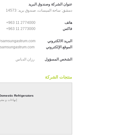
عنوان الشركة وصندوق البريد
دمشق:
ساحة الميسات، صندوق بريد: 14573
+963 11 2774000
هاتف
+963 11 2773000
فاكس
@samsungastrum.com
البريد الالكتروني
samsungastrum.com
الموقع الإلكتروني
الشخص المسؤول
رزان الدباس
منتجات الشركة
Domestic Refrigerators
إنهاءات و  /