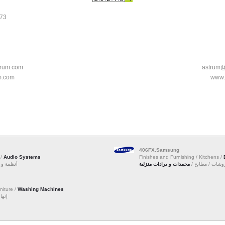
573
rum.com
astrum
m.com
www.
406FX.Samsung
 /
Audio Systems
Finishes and Furnishing / Kitchens /
مفروشات / مطابخ
مجمدات و برادات منزلية
أنظمة  /
niture /
Washing Machines
إن /