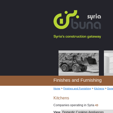
Finishes and Furnishing
Home
>
Finishes and Furnishing
>
Kitchens
>
Dome
Kitchens
Companies operating in Syria
43
View