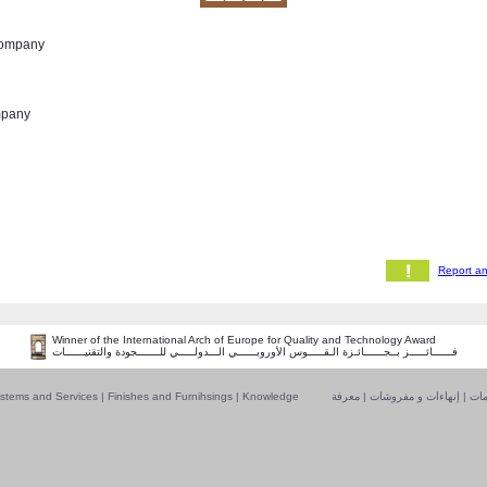
Company
mpany
Winner of the International Arch of Europe for Quality and Technology Award
فــــــائـــــز بــجــــــائـزة الـقـــــوس الأوروبــــــي الـــدولـــــي للـــــــجودة والتقنيــــــات
stems and Services
|
Finishes and Furnihsings
|
Knowledge
معرفة
|
إنهاءات و مفروشات
|
أنظ