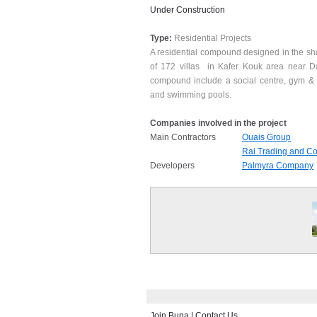
Under Construction
Type:
Residential Projects
A residential compound designed in the sh
of 172 villas in Kafer Kouk area near Da
compound include a social centre, gym & 
and swimming pools.
Companies involved in the project
Main Contractors
Ouais Group
Rai Trading and C
Developers
Palmyra Company
Join Buna
|
Contact Us