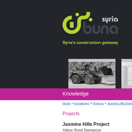
Knowledge
Home
>
Knowledge
>
Projects
>
Jasmine Hills Proj
Projects
Jasmine Hills Project
Yafour, Rural Damascus