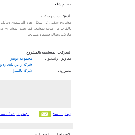
قيد الإنشاء
النوع:
مشاريع سكنية
بالقرب من مدينة دمشق، كما يضم المشروع مرك
ماركت وصالة سينماو مسابح.
الشركات المساهمة بالمشروع
مقاولون رئيسيون
مجموعة عويس
شركة راعي للتجارة و 
مطورون
شركة بالميرا
Send إرسال
Report an error الإعلام عن خطأ
الاتصال بنا
|
الانضمام لبنى