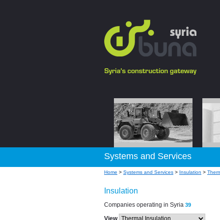
Systems and Services
Home
>
Systems and Services
>
Insulation
>
Therm
Insulation
Companies operating in Syria
39
View